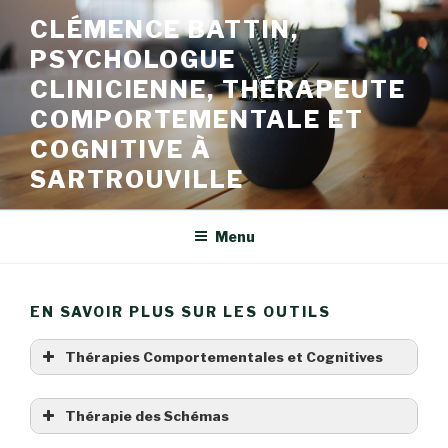
Aller
CLÉMENCE BATTIN,
au
PSYCHOLOGUE
contenu
principal
CLINICIENNE, THÉRAPEUTE
COMPORTEMENTALE ET
COGNITIVE À
SARTROUVILLE
Menu
EN SAVOIR PLUS SUR LES OUTILS
Thérapies Comportementales et Cognitives
Thérapie des Schémas